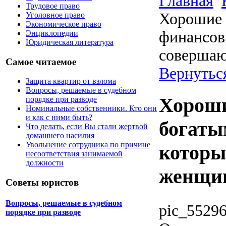
Главная
Трудовое право
Хорошие 
Уголовное право
Экономическое право
финансов
Энциклопедии
Юридическая литература
соверша
Самое читаемое
Вернуться
Защита квартир от взлома
Вопросы, решаемые в судебном
Хороши
порядке при разводе
Номинальные собственники. Кто они
и как с ними быть?
богаты
Что делать, если Вы стали жертвой
домашнего насилия
Увольнение сотрудника по причине
которы
несоответствия занимаемой
должности
женщи
Советы юристов
Вопросы, решаемые в судебном
pic_55296
порядке при разводе