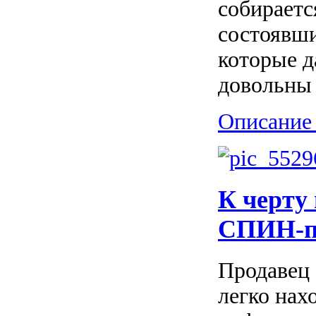
собираетс
состоявши
которые д
довольны 
Описание 
К черту
СПИН-пр
Продавец 
легко нах