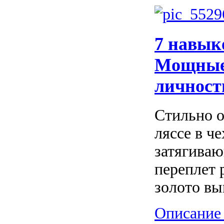
7 навык
Мощные
личност
Стильно о
ляссе в ч
затягива
переплет 
золото вы
Описание 