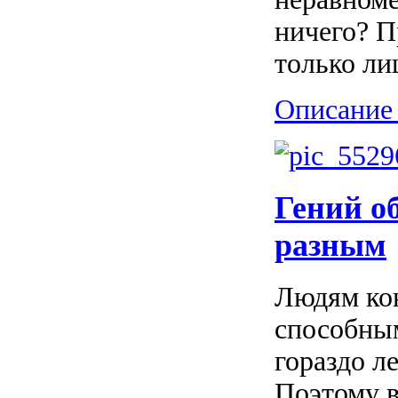
ничего? П
только ли
Описание 
Гений о
разным
Людям ко
способным
гораздо л
Поэтому в