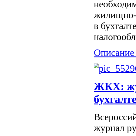
необходи
жилищно-к
в бухгалт
налогообл
Описание 
ЖКХ: жу
бухгалт
Всеросси
журнал ру