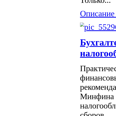
Только...
Описание 
Бухгалт
налогоо
Практичес
финансовы
рекоменд
Минфина 
налогообл
сборов...