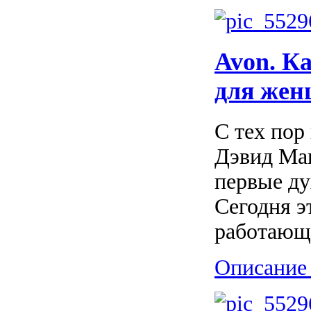
Avon. К
для же
С тех пор
Дэвид Мак
первые ду
Сегодня э
работающа
Описание 