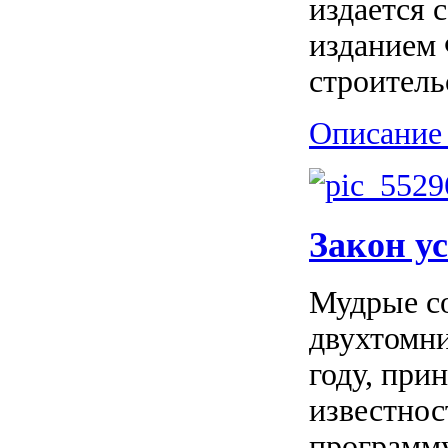
издается 
изданием 
строитель
Описание 
Закон у
Мудрые со
двухтомни
году, при
известнос
программу