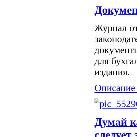
Докумен
Журнал от
законодат
документ
для бухга
издания.
Описание 
Думай к
следует 