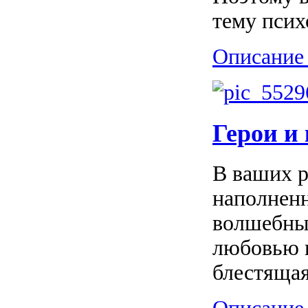
тему псих
Описание 
Герои и
В ваших р
наполненн
волшебным
любовью и
блестящая