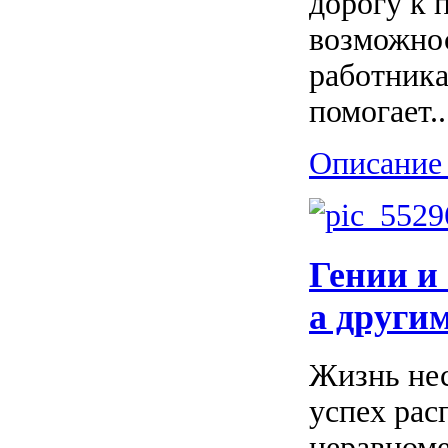
дорогу к 
возможнос
работника
помогает..
Описание 
Гении и
а други
Жизнь нес
успех рас
неравноме