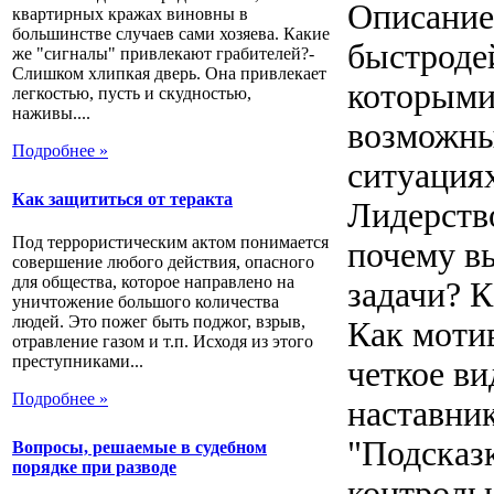
Описание
квартирных кражах виновны в
большинстве случаев сами хозяева. Какие
быстроде
же "сигналы" привлекают грабителей?-
Слишком хлипкая дверь. Она привлекает
которыми
легкостью, пусть и скудностью,
наживы....
возможны
Подробнее »
ситуациях
Как защититься от теракта
Лидерство
Под террористическим актом понимается
почему вы
совершение любого действия, опасного
для общества, которое направлено на
задачи? 
уничтожение большого количества
людей. Это пожег быть поджог, взрыв,
Как моти
отравление газом и т.п. Исходя из этого
преступниками...
четкое в
Подробнее »
наставник
"Подсказ
Вопросы, решаемые в судебном
порядке при разводе
контрольн