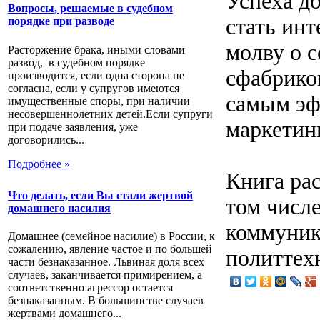
Успеха д
Вопросы, решаемые в судебном
стать ин
порядке при разводе
молву о 
Расторжение брака, иными словами
развод, в судебном порядке
сфабриков
производится, если одна сторона не
согласна, если у супругов имеются
самым эф
имущественные споры, при наличии
несовершеннолетних детей.Если супруги
маркетин
при подаче заявления, уже
договорились...
Подробнее »
Книга рас
Что делать, если Вы стали жертвой
том числе
домашнего насилия
коммуник
Домашнее (семейное насилие) в России, к
сожалению, явление частое и по большей
политтех
части безнаказанное. Львиная доля всех
случаев, заканчивается примирением, а
соответственно агрессор остается
безнаказанным. В большинстве случаев
жертвами домашнего...