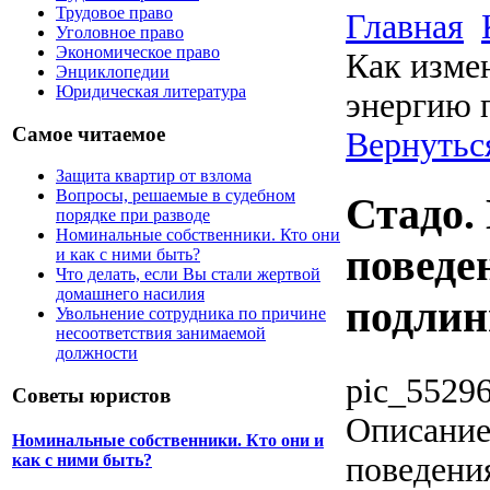
Трудовое право
Главная
Уголовное право
Экономическое право
Как изме
Энциклопедии
Юридическая литература
энергию 
Самое читаемое
Вернуться
Защита квартир от взлома
Вопросы, решаемые в судебном
Стадо.
порядке при разводе
Номинальные собственники. Кто они
поведе
и как с ними быть?
Что делать, если Вы стали жертвой
домашнего насилия
подлин
Увольнение сотрудника по причине
несоответствия занимаемой
должности
pic_55296
Советы юристов
Описани
Номинальные собственники. Кто они и
поведени
как с ними быть?