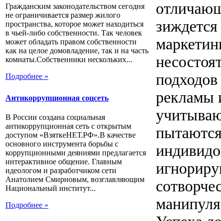
отличающ
Гражданским законодательством сегодня
не ограничивается размер жилого
зиждется
пространства, которое может находиться
в чьей-либо собственности. Так человек
маркетин
может обладать правом собственности
как на целое домовладение, так и на часть
несостоя
комнаты.Собственники нескольких...
подходов
Подробнее »
рекламы и
Антикоррупционная соцсеть
учитываю
В России создана социальная
антикоррупционная сеть с открытым
пытаются
доступом «ВзяткеНЕТ.РФ».В качестве
основного инструмента борьбы с
индивидов
коррупционными деяниями предлагается
интерактивное общение. Главным
игнориру
идеологом и разработчиком сети
Анатолием Смирновым, возглавляющим
сотворчес
Национальный институт...
манипуля
Подробнее »