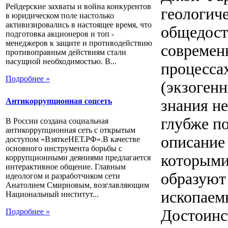
Рейдерские захваты и война конкурентов
геологиче
в юридическом поле настолько
активизировались в настоящее время, что
общедост
подготовка акционеров и топ -
менеджеров к защите и противодействию
современ
противоправным действиям стали
насущной необходимостью. В...
процесса
Подробнее »
(экзогенн
Антикоррупционная соцсеть
знания н
глубже по
В России создана социальная
антикоррупционная сеть с открытым
описание 
доступом «ВзяткеНЕТ.РФ».В качестве
основного инструмента борьбы с
которыми
коррупционными деяниями предлагается
интерактивное общение. Главным
образуют
идеологом и разработчиком сети
Анатолием Смирновым, возглавляющим
ископаем
Национальный институт...
Достоинс
Подробнее »