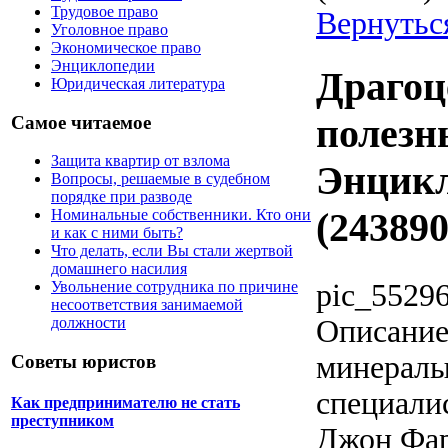
Трудовое право
Вернутьс
Уголовное право
Экономическое право
Энциклопедии
Драгоц
Юридическая литература
полезн
Самое читаемое
Защита квартир от взлома
Энцикл
Вопросы, решаемые в судебном
порядке при разводе
(243890
Номинальные собственники. Кто они
и как с ними быть?
Что делать, если Вы стали жертвой
домашнего насилия
pic_55296
Увольнение сотрудника по причине
несоответствия занимаемой
Описани
должности
минералы"
Советы юристов
специали
Как предпринимателю не стать
преступником
Джон Фар