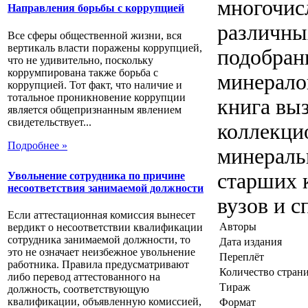
многочис
Направления борьбы с коррупцией
различны
Все сферы общественной жизни, вся
вертикаль власти поражены коррупцией,
подобран
что не удивительно, поскольку
коррумпирована также борьба с
минерало
коррупцией. Тот факт, что наличие и
тотальное проникновение коррупции
книга вы
является общепризнанным явлением
свидетельствует...
коллекци
Подробнее »
минераль
старших к
Увольнение сотрудника по причине
несоответствия занимаемой должности
вузов и с
Если аттестационная комиссия вынесет
Авторы
вердикт о несоответствии квалификации
сотрудника занимаемой должности, то
Дата издания
это не означает неизбежное увольнение
Переплёт
работника. Правила предусматривают
Количество стран
либо перевод аттестованного на
Тираж
должность, соответствующую
квалификации, объявленную комиссией,
Формат