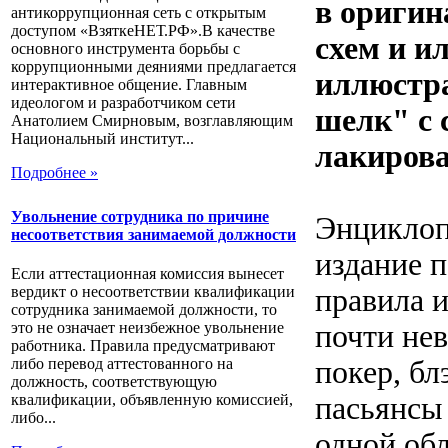
в оригин
антикоррупционная сеть с открытым
доступом «ВзяткеНЕТ.РФ».В качестве
схем и и
основного инструмента борьбы с
коррупционными деяниями предлагается
иллюстра
интерактивное общение. Главным
идеологом и разработчиком сети
шелк" с 
Анатолием Смирновым, возглавляющим
Национальный институт...
лакирова
Подробнее »
Увольнение сотрудника по причине
Энциклоп
несоответствия занимаемой должности
издание п
Если аттестационная комиссия вынесет
правила и
вердикт о несоответствии квалификации
сотрудника занимаемой должности, то
почти нев
это не означает неизбежное увольнение
работника. Правила предусматривают
покер, бл
либо перевод аттестованного на
должность, соответствующую
пасьянсы 
квалификации, объявленную комиссией,
либо...
одной об