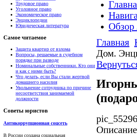
Главна
Трудовое право
Уголовное право
Навига
Экономическое право
Энциклопедии
Обзор
Юридическая литература
Самое читаемое
Главная
Защита квартир от взлома
Дом. Энц
Вопросы, решаемые в судебном
порядке при разводе
Вернутьс
Номинальные собственники. Кто они
и как с ними быть?
Что делать, если Вы стали жертвой
Игорны
домашнего насилия
Увольнение сотрудника по причине
несоответствия занимаемой
(подар
должности
Советы юристов
pic_5529
Антикоррупционная соцсеть
Описание
В России создана социальная