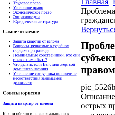
Главная
Трудовое право
Уголовное право
Проблема
Экономическое право
Энциклопедии
гражданс
Юридическая литература
Вернуться
Самое читаемое
Защита квартир от взлома
Пробле
Вопросы, решаемые в судебном
порядке при разводе
субъек
Номинальные собственники. Кто они
и как с ними быть?
Что делать, если Вы стали жертвой
правом
домашнего насилия
Увольнение сотрудника по причине
несоответствия занимаемой
должности
pic_5526b
Советы юристов
Описание
острых п
Защита квартир от взлома
— злоупо
Как ни обидно и парадоксально, но в