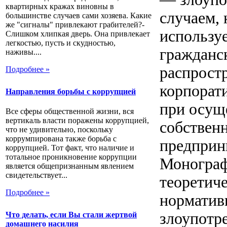
квартирных кражах виновны в
случаем, 
большинстве случаев сами хозяева. Какие
же "сигналы" привлекают грабителей?-
используе
Слишком хлипкая дверь. Она привлекает
легкостью, пусть и скудностью,
гражданс
наживы....
распростр
Подробнее »
корпорат
Направления борьбы с коррупцией
при осущ
Все сферы общественной жизни, вся
вертикаль власти поражены коррупцией,
собственн
что не удивительно, поскольку
коррумпирована также борьба с
предприни
коррупцией. Тот факт, что наличие и
тотальное проникновение коррупции
Монограф
является общепризнанным явлением
свидетельствует...
теоретич
Подробнее »
норматив
злоупотр
Что делать, если Вы стали жертвой
домашнего насилия