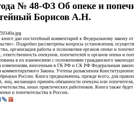
года № 48-ФЗ Об опеке и попеч
тейный Борисов А.Н.
59340a.jpg
 книге дан постатейный комментарий к Федеральному закону от 
льстве». Подробно рассмотрены вопросы установления, осущест
ства, организация работы и полномочия органов опеки и попечи
 ответственность опекунов, попечителей и органов опеки и по
ованы в их взаимосвязи с положениями гражданского законодате
 изменениям, внесенным в ГК РФ и СК РФ Федеральным законом 
м комментируемого Закона. Учтены разъяснения Конституционно
брнауки России. Книга предназначена, прежде всего, для прав
, лиц, желающих принять обязанности опекуна или попечителя,
ечительства, иных практических работников. Книга также будет 
пеки и попечительства в России.