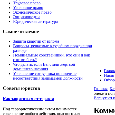
Трудовое право
Уголовное право
Экономическое право
Энциклопедии
Юридическая литература
Самое читаемое
Защита квартир от взлома
Вопросы, решаемые в судебном порядке при
разводе
Номинальные собственники. Кто они и как
с ними быть?
Что делать, если Вы стали жертвой
домашнего насилия
Главн
Увольнение сотрудника по причине
Навиг
несоответствия занимаемой должности
Обзор
Советы юристов
Главная
Ка
опеке и поп
Вернуться к
Как защититься от теракта
Комме
Под террористическим актом понимается
совершение любого действия, опасного для