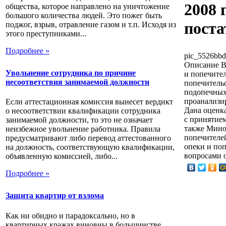
2008 
общества, которое направлено на уничтожение
большого количества людей. Это пожег быть
поста
поджог, взрыв, отравление газом и т.п. Исходя из
этого преступниками...
Подробнее »
pic_5526bbd
Описание
В
Увольнение сотрудника по причине
и попечите
несоответствия занимаемой должности
попечитель
подопечных,
проанализир
Если аттестационная комиссия вынесет вердикт
Дана оценка
о несоответствии квалификации сотрудника
с принятие
занимаемой должности, то это не означает
также Мино
неизбежное увольнение работника. Правила
попечителей
предусматривают либо перевод аттестованного
опеки и поп
на должность, соответствующую квалификации,
вопросами о
объявленную комиссией, либо...
Подробнее »
Защита квартир от взлома
Как ни обидно и парадоксально, но в
квартирных кражах виновны в большинстве