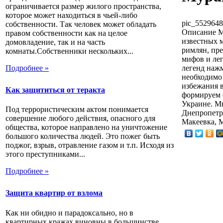
ограничивается размер жилого пространства,
которое может находиться в чьей-либо
pic_5529648
собственности. Так человек может обладать
Описание
М
правом собственности как на целое
известных м
домовладение, так и на часть
римлян, пре
комнаты.Собственники нескольких...
мифов и лег
Подробнее »
легенд наж
необходимо 
избежания 
Как защититься от теракта
формируем е
Украине. Мы
Под террористическим актом понимается
Днепропетро
совершение любого действия, опасного для
Макеевка, М
общества, которое направлено на уничтожение
большого количества людей. Это пожег быть
поджог, взрыв, отравление газом и т.п. Исходя из
этого преступниками...
Подробнее »
Защита квартир от взлома
Как ни обидно и парадоксально, но в
квартирных кражах виновны в большинстве