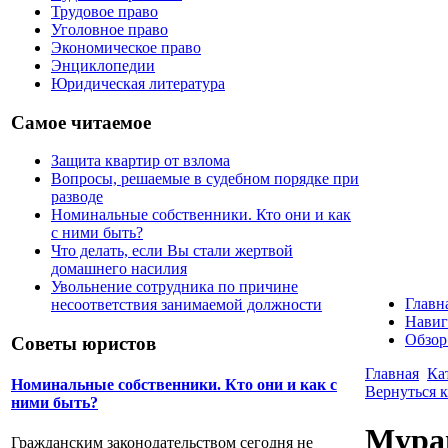
Трудовое право
Уголовное право
Экономическое право
Энциклопедии
Юридическая литература
Самое читаемое
Защита квартир от взлома
Вопросы, решаемые в судебном порядке при
разводе
Номинальные собственники. Кто они и как
с ними быть?
Что делать, если Вы стали жертвой
домашнего насилия
Увольнение сотрудника по причине
Главн
несоответствия занимаемой должности
Навиг
Обзор
Советы юристов
Главная
Ка
Номинальные собственники. Кто они и как с
Вернуться к
ними быть?
Мурав
Гражданским законодательством сегодня не