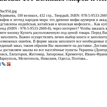
9ac95d.jpg
уравьева, 100 великих, 432 стр., Твердый, ISBN: 978-5-9533-26
ифов и легенд народов мира: это древние мифы шумеров и аккад
дставлены индийская, китайская и японская мифологи... Как ку
енд (ISBN - 978-5-9533-2669-8), через интернет? Чтобы заказать
мите кнопку Купить расположенную под ценой товара. Перед Вам
заполнить. Важно осуществлять лично выбор книги и заполнить з
возможных ошибок. В форме заказа заполните все необходимые 
диный заказ, таким образом Вы экономите на доставке. Доставк
 доставляем заказы во все населённые пункты Украины (Донецк
вск, Евпатория, Житомир, Запорожье, Кременчуг, Ивано-Франко
ариуполь, Мелитополь, Николаев, Одесса, Полтава...