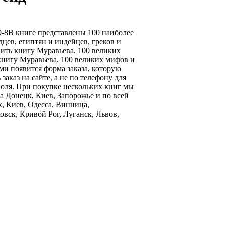
69-8В книге представлены 100 наиболее
цев, египтян и индейцев, греков и
пить книгу Муравьева. 100 великих
 книгу Муравьева. 100 великих мифов и
и появится форма заказа, которую
аказ на сайте, а не по телефону для
поля. При покупке нескольких книг мы
а Донецк, Киев, Запорожье и по всей
, Киев, Одесса, Винница,
вск, Кривой Рог, Луганск, Львов,