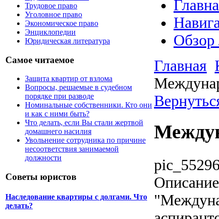
Главна
Трудовое право
Уголовное право
Навига
Экономическое право
Энциклопедии
Обзор
Юридическая литература
Самое читаемое
Главная
Защита квартир от взлома
Междунар
Вопросы, решаемые в судебном
порядке при разводе
Вернутьс
Номинальные собственники. Кто они
и как с ними быть?
Что делать, если Вы стали жертвой
Междун
домашнего насилия
Увольнение сотрудника по причине
несоответствия занимаемой
должности
pic_55296
Советы юристов
Описание
"Междуна
Наследование квартиры с долгами. Что
делать?
аспирант