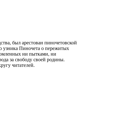
ства, был арестован пиночетовской
во узника Пиночета о пережитых
сломленных ни пытками, ни
рода за свободу своей родины.
ругу читателей.