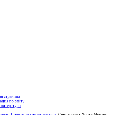
ая страница
ация по сайту
 литературы
талог
Политическая литература
Свет в тучах Хорхе Монтес