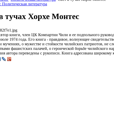
: Политическая литература
в тучах Хорхе Монтес
82f7e1.jpg
втор книги, член ЦК Компартии Чили и ее подпольного руковод
июле 1974 года. Его книга - правдивое, волнующее свидетельст
и мучениях, о мужестве и стойкости чилийских патриотов, не 
твами фашистских палачей, о героической борьбе чилийского на
ия автора переведены с рукописи. Книга адресована широкому к