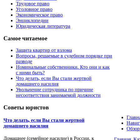
Трудовое право
Уголовное право
Экономическое право
Энциклопедии
Юридическая литература
Самое читаемое
Защита квартир от взлома
Вопросы, решаемые в судебном порядке при
разводе
Номинальные собственники. Кто они и как
с ними быть?
Что делать, если Вы стали жертвой
домашнего насилия
Увольнение сотрудника по причине
несоответствия занимаемой должности
Советы юристов
Главн
Что делать, если Вы стали жертвой
Навиг
домашнего насилия
Обзор
Домашнее (семейное насилие) в России, к
Главная
Ка