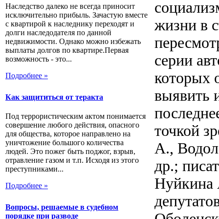
социализ
Наследство далеко не всегда приносит
исключительно прибыль. Зачастую вместе
жизни в 
с квартирой к наследнику переходят и
долги наследодателя по данной
пересмотр
недвижимости. Однако можно избежать
выплаты долгов по квартире.Первая
серии ав
возможность - это...
которых 
Подробнее »
выявить 
Как защититься от теракта
последнее
Под террористическим актом понимается
совершение любого действия, опасного
точкой зр
для общества, которое направлено на
уничтожение большого количества
А., Водол
людей. Это пожег быть поджог, взрыв,
отравление газом и т.п. Исходя из этого
др.; писа
преступниками...
Нуйкина 
Подробнее »
депутатов
Вопросы, решаемые в судебном
Оболенск
порядке при разводе