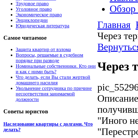
Трудовое право
Обзор
Уголовное право
Экономическое право
Энциклопедии
Главная
Юридическая литература
Через те
Самое читаемое
Вернутьс
Защита квартир от взлома
Вопросы, решаемые в судебном
порядке при разводе
Через 
Номинальные собственники. Кто они
и как с ними быть?
Что делать, если Вы стали жертвой
домашнего насилия
pic_55296
Увольнение сотрудника по причине
несоответствия занимаемой
Описани
должности
получивш
Советы юристов
"Иного н
Наследование квартиры с долгами. Что
"Перестро
делать?