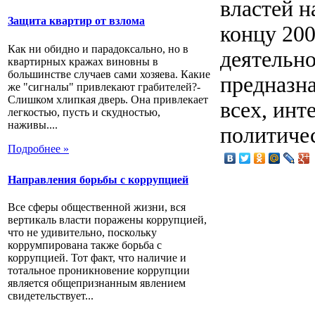
властей н
Защита квартир от взлома
концу 200
Как ни обидно и парадоксально, но в
деятельно
квартирных кражах виновны в
большинстве случаев сами хозяева. Какие
предназна
же "сигналы" привлекают грабителей?-
Слишком хлипкая дверь. Она привлекает
всех, ин
легкостью, пусть и скудностью,
наживы....
политичес
Подробнее »
Направления борьбы с коррупцией
Все сферы общественной жизни, вся
вертикаль власти поражены коррупцией,
что не удивительно, поскольку
коррумпирована также борьба с
коррупцией. Тот факт, что наличие и
тотальное проникновение коррупции
является общепризнанным явлением
свидетельствует...