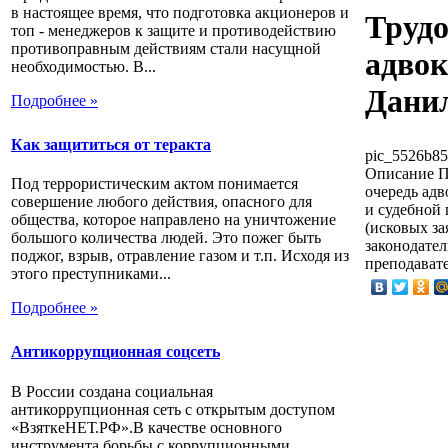
в настоящее время, что подготовка акционеров и
Трудо
топ - менеджеров к защите и противодействию
противоправным действиям стали насущной
адвок
необходимостью. В...
Дани
Подробнее »
Как защититься от теракта
pic_5526b85
Описание
П
Под террористическим актом понимается
очередь адв
совершение любого действия, опасного для
и судебной 
общества, которое направлено на уничтожение
(исковых за
большого количества людей. Это пожег быть
законодател
поджог, взрыв, отравление газом и т.п. Исходя из
преподавате
этого преступниками...
Подробнее »
Антикоррупционная соцсеть
В России создана социальная
антикоррупционная сеть с открытым доступом
«ВзяткеНЕТ.РФ».В качестве основного
инструмента борьбы с коррупционными