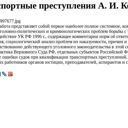
портные преступления А. И. К
997677.jpg
абота представляет собой первое наиболее полное системное, к
уголовно-политических и криминологических проблем борьбы с 
действие УК РФ 1996 г., содержащее комментарии норм об ответ
ия, социологический анализ проблем их наказуемости, причин и
ствованию действующего уголовного законодательства в этой с
рактика Верховного Суда РФ, отдельных субъектов Российской Ф
е ошибки судов при квалификации транспортных преступлений. 
их работников органов юстиции, преподавателей, аспирантов и