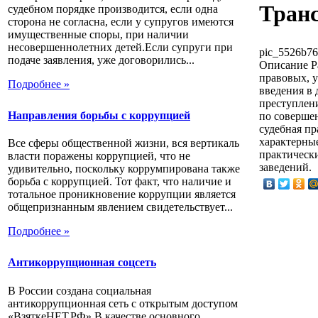
Транс
судебном порядке производится, если одна
сторона не согласна, если у супругов имеются
имущественные споры, при наличии
несовершеннолетних детей.Если супруги при
pic_5526b76
подаче заявления, уже договорились...
Описание
Р
правовых, 
Подробнее »
введения в 
преступлен
Направления борьбы с коррупцией
по совершен
судебная п
характерны
Все сферы общественной жизни, вся вертикаль
практическ
власти поражены коррупцией, что не
заведений.
удивительно, поскольку коррумпирована также
борьба с коррупцией. Тот факт, что наличие и
тотальное проникновение коррупции является
общепризнанным явлением свидетельствует...
Подробнее »
Антикоррупционная соцсеть
В России создана социальная
антикоррупционная сеть с открытым доступом
«ВзяткеНЕТ.РФ».В качестве основного