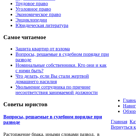
Трудовое право
Уголовное право
Экономическое право
Энциклопедии
Юридическая литература
Самое читаемое
Защита квартир от взлома
Вопросы, решаемые в судебном порядке при
разводе
Номинальные собственники. Кто они и как
с ними быть?
Что делать, если Вы стали жертвой
домашнего насилия
Увольнение сотрудника по причине
несоответствия занимаемой должности
Главн
Советы юристов
Навиг
Обзор
Вопросы, решаемые в судебном порядке при
Главная
Ка
разводе
Вернуться к
Расторжение брака, иными словами развод, в