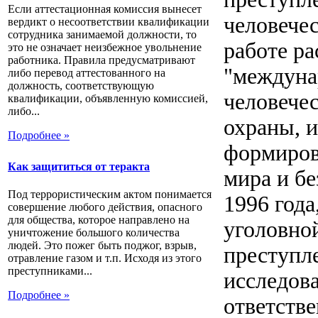
Если аттестационная комиссия вынесет
человечес
вердикт о несоответствии квалификации
сотрудника занимаемой должности, то
работе р
это не означает неизбежное увольнение
работника. Правила предусматривают
"междуна
либо перевод аттестованного на
должность, соответствующую
человечес
квалификации, объявленную комиссией,
либо...
охраны, и
Подробнее »
формиров
Как защититься от теракта
мира и б
Под террористическим актом понимается
1996 год
совершение любого действия, опасного
для общества, которое направлено на
уголовной
уничтожение большого количества
людей. Это пожег быть поджог, взрыв,
преступле
отравление газом и т.п. Исходя из этого
преступниками...
исследов
Подробнее »
ответстве