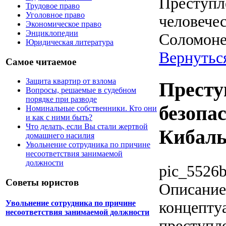
Преступл
Трудовое право
Уголовное право
человечес
Экономическое право
Энциклопедии
Соломоне
Юридическая литература
Вернуться
Самое читаемое
Защита квартир от взлома
Престу
Вопросы, решаемые в судебном
порядке при разводе
безопас
Номинальные собственники. Кто они
и как с ними быть?
Что делать, если Вы стали жертвой
Кибаль
домашнего насилия
Увольнение сотрудника по причине
несоответствия занимаемой
должности
pic_5526b
Советы юристов
Описание
концепту
Увольнение сотрудника по причине
несоответствия занимаемой должности
преступл