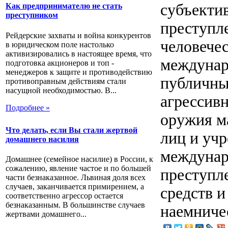
субъекти
Как предпринимателю не стать
преступником
преступл
Рейдерские захваты и война конкурентов
человечес
в юридическом поле настолько
активизировались в настоящее время, что
междунар
подготовка акционеров и топ -
менеджеров к защите и противодействию
публичны
противоправным действиям стали
насущной необходимостью. В...
агрессив
Подробнее »
оружия м
Что делать, если Вы стали жертвой
лиц и уч
домашнего насилия
междунар
Домашнее (семейное насилие) в России, к
сожалению, явление частое и по большей
преступл
части безнаказанное. Львиная доля всех
случаев, заканчивается примирением, а
средств и
соответственно агрессор остается
безнаказанным. В большинстве случаев
наемничес
жертвами домашнего...