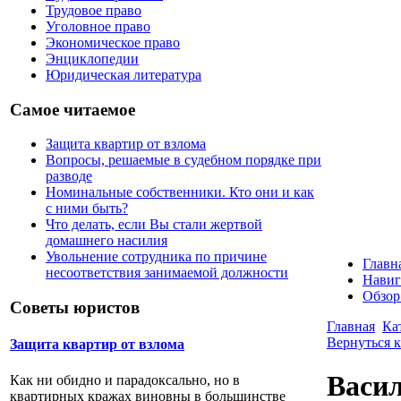
Трудовое право
Уголовное право
Экономическое право
Энциклопедии
Юридическая литература
Самое читаемое
Защита квартир от взлома
Вопросы, решаемые в судебном порядке при
разводе
Номинальные собственники. Кто они и как
с ними быть?
Что делать, если Вы стали жертвой
домашнего насилия
Увольнение сотрудника по причине
Главн
несоответствия занимаемой должности
Навиг
Обзор
Советы юристов
Главная
Ка
Вернуться к
Защита квартир от взлома
Васил
Как ни обидно и парадоксально, но в
квартирных кражах виновны в большинстве