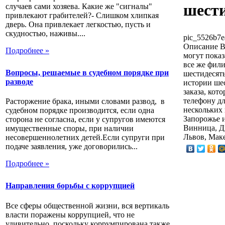
шест
случаев сами хозяева. Какие же "сигналы"
привлекают грабителей?- Слишком хлипкая
дверь. Она привлекает легкостью, пусть и
скудностью, наживы....
pic_5526b7e
Описание
В
Подробнее »
могут показ
все же фили
Вопросы, решаемые в судебном порядке при
шестидесяты
разводе
истории ше
заказа, кот
телефону д
Расторжение брака, иными словами развод, в
нескольких 
судебном порядке производится, если одна
Запорожье и
сторона не согласна, если у супругов имеются
Винница, Д
имущественные споры, при наличии
Львов, Маке
несовершеннолетних детей.Если супруги при
подаче заявления, уже договорились...
Подробнее »
Направления борьбы с коррупцией
Все сферы общественной жизни, вся вертикаль
власти поражены коррупцией, что не
удивительно, поскольку коррумпирована также