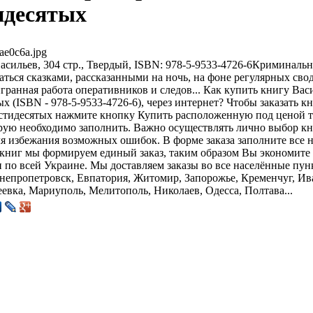
идесятых
ae0c6a.jpg
асильев, 304 стр., Твердый, ISBN: 978-5-9533-4726-6Криминаль
аться сказками, рассказанными на ночь, на фоне регулярных сво
гранная работа оперативников и следов... Как купить книгу Ва
х (ISBN - 978-5-9533-4726-6), через интернет? Чтобы заказать 
стидесятых нажмите кнопку Купить расположенную под ценой т
орую необходимо заполнить. Важно осуществлять лично выбор книг
ля избежания возможных ошибок. В форме заказа заполните все 
книг мы формируем единый заказ, таким образом Вы экономите н
 по всей Украине. Мы доставляем заказы во все населённые пун
непропетровск, Евпатория, Житомир, Запорожье, Кременчуг, Ив
евка, Мариуполь, Мелитополь, Николаев, Одесса, Полтава...