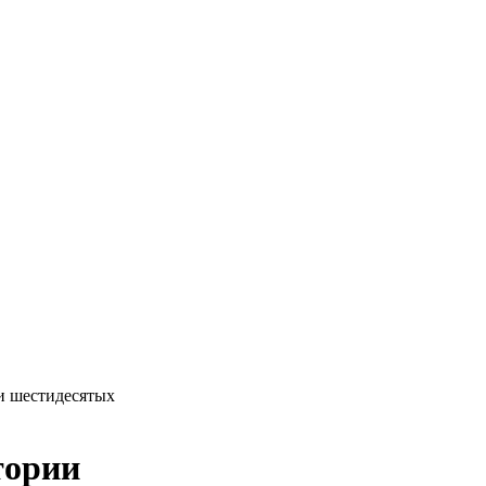
и шестидесятых
тории