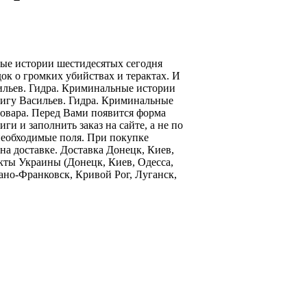
ные истории шестидесятых сегодня
док о громких убийствах и терактах. И
сильев. Гидра. Криминальные истории
книгу Васильев. Гидра. Криминальные
овара. Перед Вами появится форма
и и заполнить заказ на сайте, а не по
необходимые поля. При покупке
а доставке. Доставка Донецк, Киев,
кты Украины (Донецк, Киев, Одесса,
ано-Франковск, Кривой Рог, Луганск,