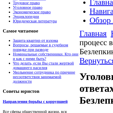
Главна
Трудовое право
Уголовное право
Навига
Экономическое право
Энциклопедии
Обзор
Юридическая литература
Самое читаемое
Главная
процесс в
Защита квартир от взлома
Вопросы, решаемые в судебном
Безлепкин
порядке при разводе
Номинальные собственники. Кто они
Вернуться
и как с ними быть?
Что делать, если Вы стали жертвой
домашнего насилия
Увольнение сотрудника по причине
Уголов
несоответствия занимаемой
должности
ответа
Советы юристов
Безлеп
Направления борьбы с коррупцией
Все сферы общественной жизни, вся