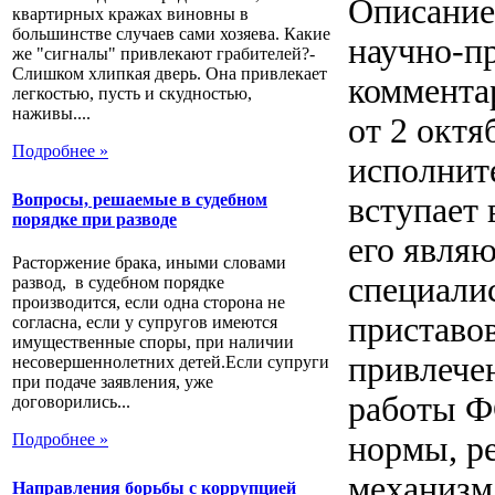
Описание
квартирных кражах виновны в
большинстве случаев сами хозяева. Какие
научно-п
же "сигналы" привлекают грабителей?-
Слишком хлипкая дверь. Она привлекает
коммента
легкостью, пусть и скудностью,
наживы....
от 2 октя
Подробнее »
исполнит
Вопросы, решаемые в судебном
вступает 
порядке при разводе
его являю
Расторжение брака, иными словами
специали
развод, в судебном порядке
производится, если одна сторона не
приставов
согласна, если у супругов имеются
имущественные споры, при наличии
привлече
несовершеннолетних детей.Если супруги
при подаче заявления, уже
работы Ф
договорились...
нормы, р
Подробнее »
механизм
Направления борьбы с коррупцией