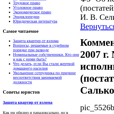
Трудовое право
(постатей
Уголовное право
Экономическое право
И. В. Се
Энциклопедии
Юридическая литература
Вернутьс
Самое читаемое
Коммен
Защита квартир от взлома
Вопросы, решаемые в судебном
порядке при разводе
2007 г.
Номинальные собственники. Кто они
и как с ними быть?
исполн
Что делать, если Вы стали жертвой
домашнего насилия
Увольнение сотрудника по причине
(постат
несоответствия занимаемой
должности
Салько
Советы юристов
Защита квартир от взлома
pic_5526
Как ни обидно и парадоксально, но в