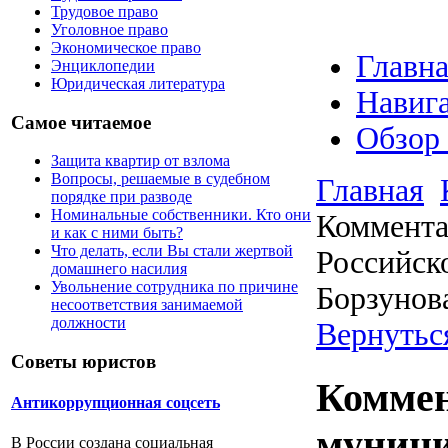
Трудовое право
Уголовное право
Экономическое право
Главна
Энциклопедии
Юридическая литература
Навига
Самое читаемое
Обзор
Защита квартир от взлома
Вопросы, решаемые в судебном
Главная
порядке при разводе
Номинальные собственники. Кто они
Коммента
и как с ними быть?
Что делать, если Вы стали жертвой
Российск
домашнего насилия
Увольнение сотрудника по причине
Борзунов
несоответствия занимаемой
должности
Вернутьс
Советы юристов
Коммен
Антикоррупционная соцсеть
муници
В России создана социальная