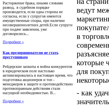
на страни
Расторжение брака, иными словами
развод, в судебном порядке
ведут ме
производится, если одна сторона не
согласна, если у супругов имеются
маркетинг
имущественные споры, при наличии
несовершеннолетних детей.Если супруги
покупате
при подаче заявления, уже
договорились...
в торговл
Подробнее »
современ
разъясня
Как предпринимателю не стать
преступником
которые 
Рейдерские захваты и война конкурентов
для покуп
в юридическом поле настолько
активизировались в настоящее время, что
некоторые
подготовка акционеров и топ -
менеджеров к защите и противодействию
противоправным действиям стали
- как уда
насущной необходимостью. В...
значител
Подробнее »