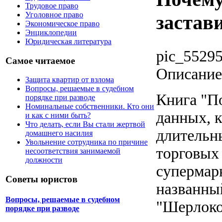
Трудовое право
Уголовное право
застав
Экономическое право
Энциклопедии
Юридическая литература
pic_55295
Самое читаемое
Описание
Защита квартир от взлома
Вопросы, решаемые в судебном
Книга "П
порядке при разводе
Номинальные собственники. Кто они
данных, к
и как с ними быть?
Что делать, если Вы стали жертвой
длительн
домашнего насилия
Увольнение сотрудника по причине
торговых 
несоответствия занимаемой
должности
супермар
Советы юристов
названный
Вопросы, решаемые в судебном
"Шерлоко
порядке при разводе