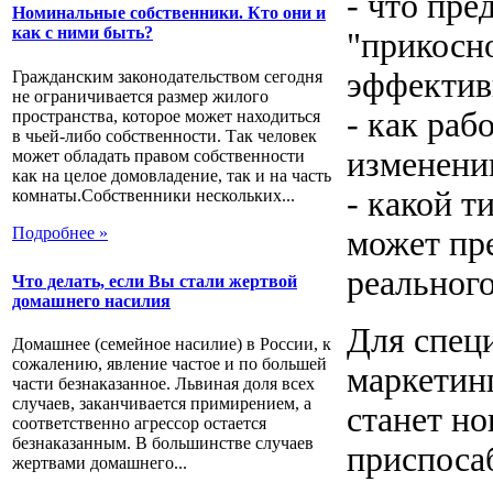
- что пре
Номинальные собственники. Кто они и
как с ними быть?
"прикосно
эффектив
Гражданским законодательством сегодня
не ограничивается размер жилого
- как ра
пространства, которое может находиться
в чьей-либо собственности. Так человек
изменени
может обладать правом собственности
как на целое домовладение, так и на часть
- какой т
комнаты.Собственники нескольких...
Подробнее »
может пре
реального
Что делать, если Вы стали жертвой
домашнего насилия
Для специ
Домашнее (семейное насилие) в России, к
сожалению, явление частое и по большей
маркетин
части безнаказанное. Львиная доля всех
случаев, заканчивается примирением, а
станет но
соответственно агрессор остается
безнаказанным. В большинстве случаев
приспоса
жертвами домашнего...