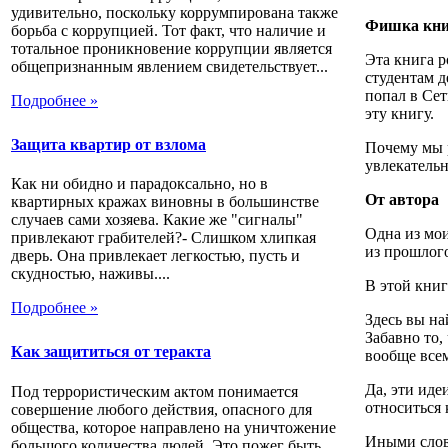
удивительно, поскольку коррумпирована также
Фишка кни
борьба с коррупцией. Тот факт, что наличие и
тотальное проникновение коррупции является
Эта книга р
общепризнанным явлением свидетельствует...
студентам д
попал в Сет
Подробнее »
эту книгу.
Защита квартир от взлома
Почему мы р
увлекательн
Как ни обидно и парадоксально, но в
От автора
квартирных кражах виновны в большинстве
случаев сами хозяева. Какие же "сигналы"
Одна из мои
привлекают грабителей?- Слишком хлипкая
из прошлог
дверь. Она привлекает легкостью, пусть и
скудностью, наживы....
В этой книг
Подробнее »
Здесь вы на
Забавно то,
Как защититься от теракта
вообще все
Да, эти иде
Под террористическим актом понимается
относиться 
совершение любого действия, опасного для
общества, которое направлено на уничтожение
Иными слова
большого количества людей. Это пожег быть