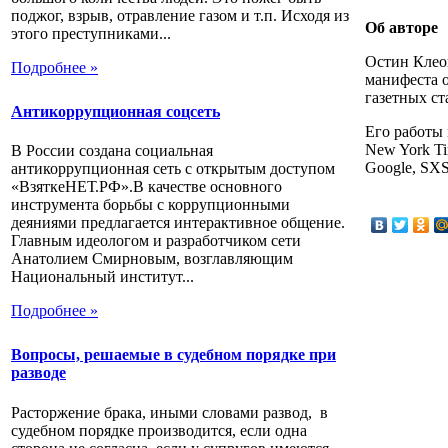
поджог, взрыв, отравление газом и т.п. Исходя из
Об авторе
этого преступниками...
Остин Клеон
Подробнее »
манифеста о
газетных ст
Антикоррупционная соцсеть
Его работы 
New York Ti
В России создана социальная
Google, SX
антикоррупционная сеть с открытым доступом
«ВзяткеНЕТ.РФ».В качестве основного
инструмента борьбы с коррупционными
деяниями предлагается интерактивное общение.
Главным идеологом и разработчиком сети
Анатолием Смирновым, возглавляющим
Национальный институт...
Подробнее »
Вопросы, решаемые в судебном порядке при
разводе
Расторжение брака, иными словами развод, в
судебном порядке производится, если одна