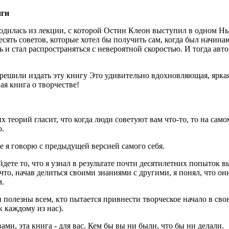
ги
одилась из лекции, с которой Остин Клеон выступил в одном Н
есять советов, которые хотел бы получить сам, когда был начи
ь и стал распространяться с невероятной скоростью. И тогда авт
ешили издать эту книгу Это удивительно вдохновляющая, яркая
ая книга о творчестве!
х теорий гласит, что когда люди советуют вам что-то, то на сам
о.
е я говорю с предыдущей версией самого себя.
йдете то, что я узнал в результате почти десятилетних попыток в
 что, начав делиться своими знаниями с другими, я понял, что о
м.
и полезны всем, кто пытается привнести творческое начало в св
к каждому из нас).
ми, эта книга - для вас. Кем бы вы ни были, что бы ни делали.