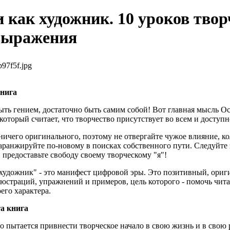
 как художник. 10 уроков твор
выражения
97f5f.jpg
книга
ть гением, достаточно быть самим собой! Вот главная мысль Ос
который считает, что творчество присутствует во всем и доступ
ничего оригинального, поэтому не отвергайте чужое влияние, 
 аранжируйте по-новому в поисках собственного пути. Следуйте 
и предоставьте свободу своему творческому "я"!
 художник" - это манифест цифровой эры. Это позитивный, ори
страций, упражнений и примеров, цель которого - помочь чита
его характера.
та книга
то пытается привнести творческое начало в свою жизнь и в свою 