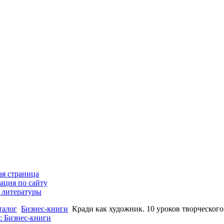
ая страница
ация по сайту
 литературы
талог
Бизнес-книги
Кради как художник. 10 уроков творческог
: Бизнес-книги