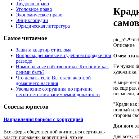
Трудовое право
Кради
Уголовное право
Экономическое право
само
Энциклопедии
Юридическая литература
Самое читаемое
pic_55295fcb
Описание
Защита квартир от взлома
Вопросы, решаемые в судебном порядке при
О чем эта 
разводе
Не нужно бы
Номинальные собственники. Кто они и как
художника, 
с ними быть?
Что делать, если Вы стали жертвой
В мире нет 
домашнего насилия
их еще раз,
Увольнение сотрудника по причине
ни завели, 
несоответствия занимаемой должности
"Кради как
Советы юристов
полный иллю
стороны сво
Направления борьбы с коррупцией
Для кого э
Все сферы общественной жизни, вся вертикаль
Для всех, к
власти поражены коррупцией, что не