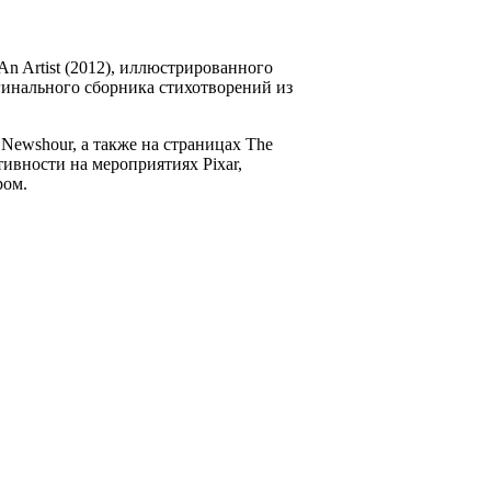
An Artist (2012), иллюстрированного
игинального сборника стихотворений из
SNewshour, а также на страницах The
ативности на мероприятиях Pixar,
ром.