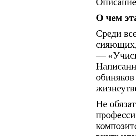
Описани
О чем эт
Среди вс
сияющих,
— «Учись
Написанн
обиняков
жизнеутв
Не обязат
професси
композит