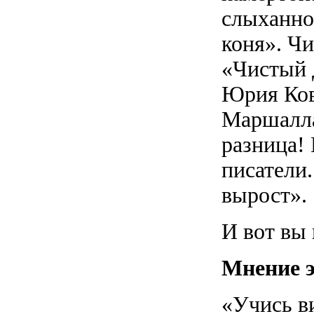
слыханно
коня». Ч
«Чистый 
Юрия Ков
Маршалла
разница!
писатели
вырост».
И вот вы 
Мнение э
«Учись ви