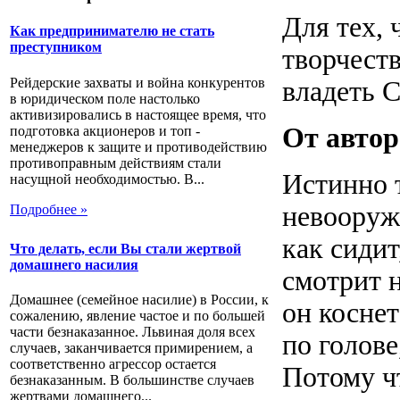
Для тех, 
Как предпринимателю не стать
преступником
творчеств
Рейдерские захваты и война конкурентов
владеть 
в юридическом поле настолько
активизировались в настоящее время, что
От автор
подготовка акционеров и топ -
менеджеров к защите и противодействию
противоправным действиям стали
Истинно т
насущной необходимостью. В...
невооруж
Подробнее »
как сидит
Что делать, если Вы стали жертвой
домашнего насилия
смотрит н
Домашнее (семейное насилие) в России, к
он косне
сожалению, явление частое и по большей
части безнаказанное. Львиная доля всех
по голов
случаев, заканчивается примирением, а
соответственно агрессор остается
Потому ч
безнаказанным. В большинстве случаев
жертвами домашнего...