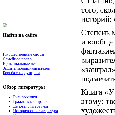
Страшно, 
того, ско
историй:
Степень м
Найти на сайте
и вообще 
фантазие
Имущественные споры
выразите
Семейное право
Криминальные дела
«заиграл»
Защита предпринимателей
Борьба с коррупцией
подмечать
Обзор литературы
Книга «У
Бизнес-книги
этому: тв
Гражданское право
Деловая литература
художеств
Историческая литература