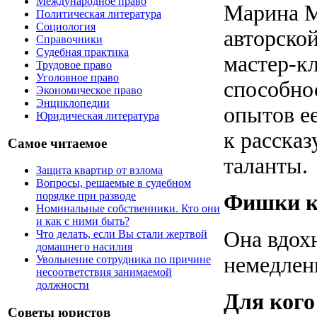
Международное право
Марина М
Политическая литература
Социология
авторско
Справочники
Судебная практика
мастер-к
Трудовое право
Уголовное право
способно
Экономическое право
Энциклопедии
опытов ее
Юридическая литература
к рассказ
Самое читаемое
таланты.
Защита квартир от взлома
Вопросы, решаемые в судебном
порядке при разводе
Фишки к
Номинальные собственники. Кто они
и как с ними быть?
Она вдохн
Что делать, если Вы стали жертвой
домашнего насилия
немедлен
Увольнение сотрудника по причине
несоответствия занимаемой
должности
Для кого
Советы юристов