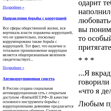
одарит те
Подробнее »
наполнил
любовать
Направления борьбы с коррупцией
вы понима
Все сферы общественной жизни, вся
вертикаль власти поражены коррупцией,
то особый
что не удивительно, поскольку
коррумпирована также борьба с
притягат
коррупцией. Тот факт, что наличие и
тотальное проникновение коррупции
является общепризнанным явлением
* * *
свидетельствует...
Подробнее »
...Я вкра
Антикоррупционная соцсеть
говорили
В России создана социальная
«что я д
антикоррупционная сеть с открытым
доступом «ВзяткеНЕТ.РФ».В качестве
Любым пр
основного инструмента борьбы с
коррупционными деяниями предлагается
интерактивное общение. Главным