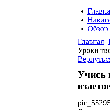
Главна
Навига
Обзор
Главная
Уроки тв
Вернутьс
Учись 
взлето
pic_55295