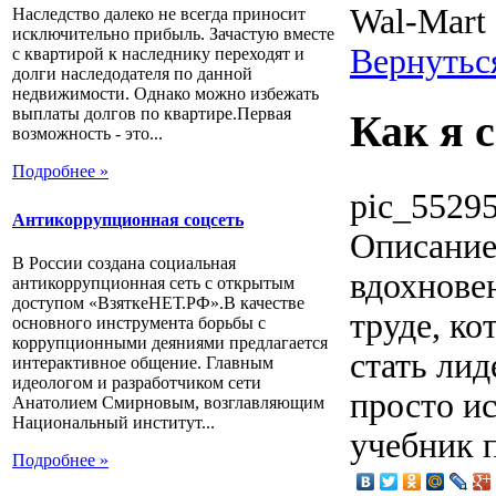
Wal-Mart
Наследство далеко не всегда приносит
исключительно прибыль. Зачастую вместе
Вернутьс
с квартирой к наследнику переходят и
долги наследодателя по данной
недвижимости. Однако можно избежать
выплаты долгов по квартире.Первая
Как я 
возможность - это...
Подробнее »
pic_55295
Антикоррупционная соцсеть
Описани
В России создана социальная
вдохнове
антикоррупционная сеть с открытым
доступом «ВзяткеНЕТ.РФ».В качестве
труде, ко
основного инструмента борьбы с
коррупционными деяниями предлагается
стать лид
интерактивное общение. Главным
идеологом и разработчиком сети
просто и
Анатолием Смирновым, возглавляющим
Национальный институт...
учебник п
Подробнее »