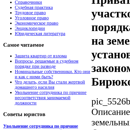
Справочники
Судебная практика
участк
Трудовое право
Уголовное право
Экономическое право
порядк
Энциклопедии
Юридическая литература
на зем
Самое читаемое
устано
Защита квартир от взлома
Вопросы, решаемые в судебном
законом
порядке при разводе
Номинальные собственники. Кто они
и как с ними быть?
Бирюко
Что делать, если Вы стали жертвой
домашнего насилия
Увольнение сотрудника по причине
несоответствия занимаемой
pic_5526b
должности
Описание
Советы юристов
земельны
Увольнение сотрудника по причине