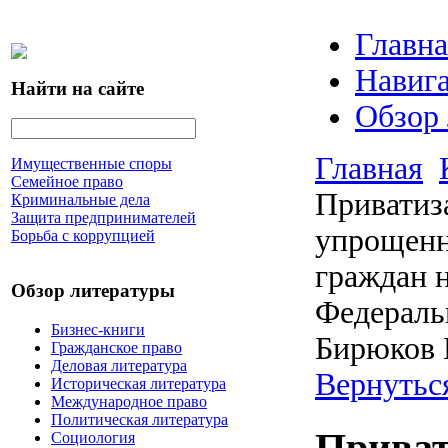
Главна
Навига
Найти на сайте
Обзор
Главная
Имущественные споры
Семейное право
Приватиз
Криминальные дела
Защита предпринимателей
упрощенн
Борьба с коррупцией
граждан н
Обзор литературы
Федераль
Бизнес-книги
Бирюков 
Гражданское право
Деловая литература
Вернутьс
Историческая литература
Международное право
Политическая литература
Приват
Социология