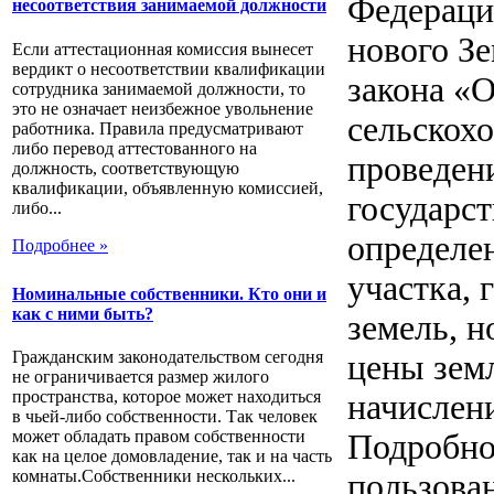
Федераци
несоответствия занимаемой должности
нового Зе
Если аттестационная комиссия вынесет
вердикт о несоответствии квалификации
закона «О
сотрудника занимаемой должности, то
это не означает неизбежное увольнение
сельскохо
работника. Правила предусматривают
либо перевод аттестованного на
проведени
должность, соответствующую
квалификации, объявленную комиссией,
государст
либо...
определе
Подробнее »
участка, 
Номинальные собственники. Кто они и
как с ними быть?
земель, 
Гражданским законодательством сегодня
цены зем
не ограничивается размер жилого
пространства, которое может находиться
начислени
в чьей-либо собственности. Так человек
может обладать правом собственности
Подробно
как на целое домовладение, так и на часть
комнаты.Собственники нескольких...
пользова