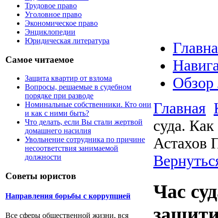
Трудовое право
Уголовное право
Экономическое право
Энциклопедии
Юридическая литература
Главна
Самое читаемое
Навига
Защита квартир от взлома
Обзор
Вопросы, решаемые в судебном
порядке при разводе
Главная
Номинальные собственники. Кто они
и как с ними быть?
суда. Как
Что делать, если Вы стали жертвой
домашнего насилия
Астахов 
Увольнение сотрудника по причине
несоответствия занимаемой
Вернутьс
должности
Советы юристов
Час су
Направления борьбы с коррупцией
защити
Все сферы общественной жизни, вся