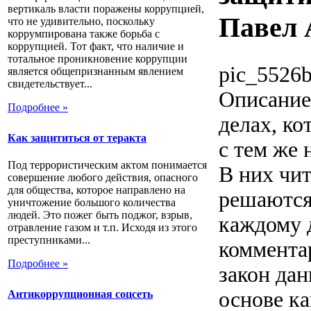
вертикаль власти поражены коррупцией,
Павел 
что не удивительно, поскольку
коррумпирована также борьба с
коррупцией. Тот факт, что наличие и
тотальное проникновение коррупции
pic_5526b
является общепризнанным явлением
свидетельствует...
Описание
Подробнее »
делах, ко
Как защититься от теракта
с тем же
Под террористическим актом понимается
В них чит
совершение любого действия, опасного
для общества, которое направлено на
решаются
уничтожение большого количества
людей. Это пожег быть поджог, взрыв,
каждому 
отравление газом и т.п. Исходя из этого
преступниками...
коммента
Подробнее »
закон да
основе ка
Антикоррупционная соцсеть