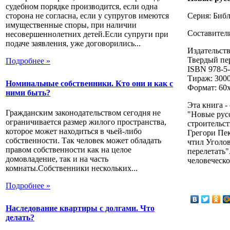
судебном порядке производится, если одна
сторона не согласна, если у супругов имеются
Серия: Биб
имущественные споры, при наличии
Составител
несовершеннолетних детей.Если супруги при
подаче заявления, уже договорились...
Издательств
Твердый пер
Подробнее »
ISBN 978-5-
Тираж: 3000
Номинальные собственники. Кто они и как с
Формат: 60x
ними быть?
Эта книга -
Гражданским законодательством сегодня не
"Новые рус
ограничивается размер жилого пространства,
строительс
которое может находиться в чьей-либо
Грегори Пек
собственности. Так человек может обладать
чтил Уголов
правом собственности как на целое
перелетать"
домовладение, так и на часть
человеческ
комнаты.Собственники нескольких...
Подробнее »
Наследование квартиры с долгами. Что
делать?