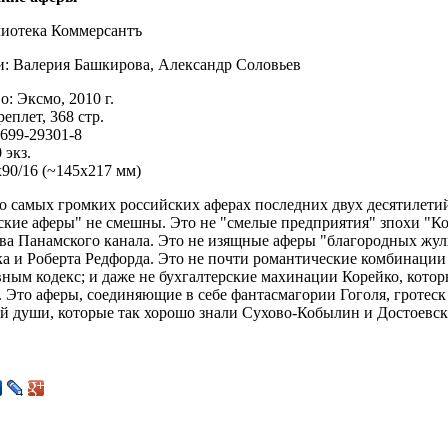
лиотека Коммерсантъ
и: Валерия Башкирова, Александр Соловьев
о: Эксмо, 2010 г.
еплет, 368 стр.
699-29301-8
 экз.
90/16 (~145х217 мм)
 о самых громких российских аферах последних двух десятилети
ские аферы" не смешны. Это не "смелые предприятия" зпохи "
тва Панамского канала. Это не изящные аферы "благородных жу
а и Роберта Редфорда. Это не почти романтические комбинации
ным кодекс; и даже не бухгалтерские махинации Корейко, которы
. Это аферы, соединяющие в себе фантасмагории Гоголя, гроте
ой души, которые так хорошо знали Сухово-Кобылин и Достоевс