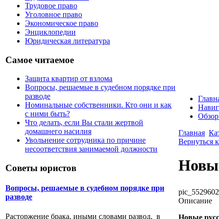
Трудовое право
Уголовное право
Экономическое право
Энциклопедии
Юридическая литература
Самое читаемое
Защита квартир от взлома
Вопросы, решаемые в судебном порядке при
разводе
Главн
Номинальные собственники. Кто они и как
Навиг
с ними быть?
Обзор
Что делать, если Вы стали жертвой
домашнего насилия
Главная
Ка
Увольнение сотрудника по причине
Вернуться 
несоответствия занимаемой должности
Новы
Советы юристов
Вопросы, решаемые в судебном порядке при
pic_5529602
разводе
Описание
Расторжение брака, иными словами развод, в
Новые рус