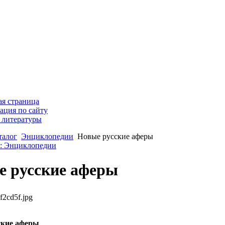
ая страница
ация по сайту
 литературы
талог
Энциклопедии
Новые русские аферы
к: Энциклопедии
е русские аферы
f2cd5f.jpg
ские аферы