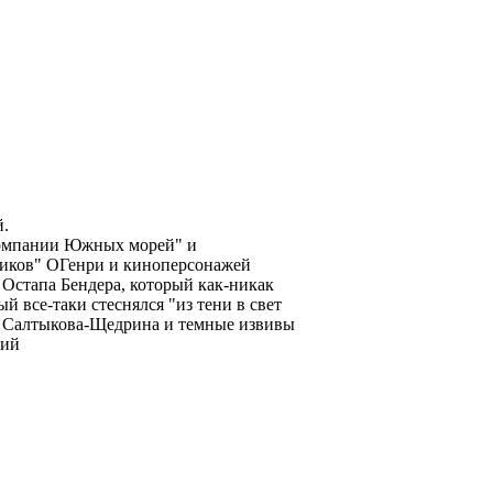
й.
Компании Южных морей" и
ликов" ОГенри и киноперсонажей
 Остапа Бендера, который как-никак
й все-таки стеснялся "из тени в свет
ск Салтыкова-Щедрина и темные извивы
кий