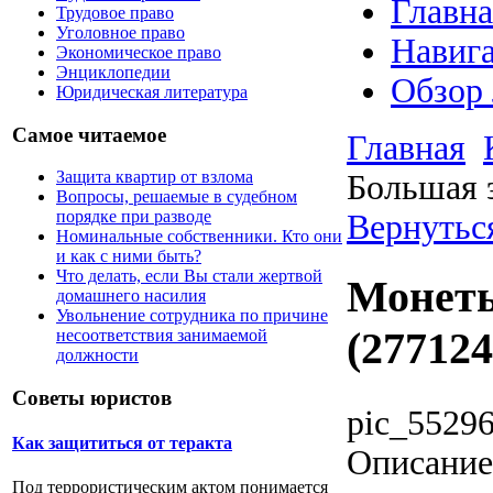
Главна
Трудовое право
Уголовное право
Навига
Экономическое право
Энциклопедии
Обзор
Юридическая литература
Самое читаемое
Главная
Защита квартир от взлома
Большая 
Вопросы, решаемые в судебном
порядке при разводе
Вернутьс
Номинальные собственники. Кто они
и как с ними быть?
Что делать, если Вы стали жертвой
Монеты
домашнего насилия
Увольнение сотрудника по причине
(277124
несоответствия занимаемой
должности
Советы юристов
pic_5529
Как защититься от теракта
Описание
Под террористическим актом понимается