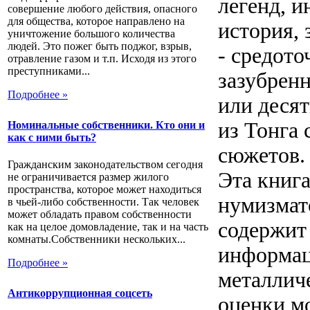
легенд, и
совершение любого действия, опасного
для общества, которое направлено на
история, 
уничтожение большого количества
людей. Это пожег быть поджог, взрыв,
- средото
отравление газом и т.п. Исходя из этого
преступниками...
зазубрен
Подробнее »
или деся
из Тонга
Номинальные собственники. Кто они и
как с ними быть?
сюжетов.
Гражданским законодательством сегодня
Эта книга
не ограничивается размер жилого
пространства, которое может находиться
нумизмат
в чьей-либо собственности. Так человек
может обладать правом собственности
содержит
как на целое домовладение, так и на часть
комнаты.Собственники нескольких...
информац
Подробнее »
металличе
Антикоррупционная соцсеть
оценки мо