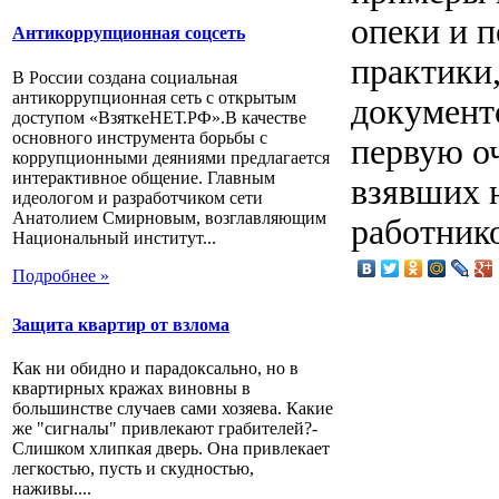
опеки и п
Антикоррупционная соцсеть
практики
В России создана социальная
антикоррупционная сеть с открытым
документо
доступом «ВзяткеНЕТ.РФ».В качестве
основного инструмента борьбы с
первую о
коррупционными деяниями предлагается
интерактивное общение. Главным
взявших н
идеологом и разработчиком сети
Анатолием Смирновым, возглавляющим
работник
Национальный институт...
Подробнее »
Защита квартир от взлома
Как ни обидно и парадоксально, но в
квартирных кражах виновны в
большинстве случаев сами хозяева. Какие
же "сигналы" привлекают грабителей?-
Слишком хлипкая дверь. Она привлекает
легкостью, пусть и скудностью,
наживы....