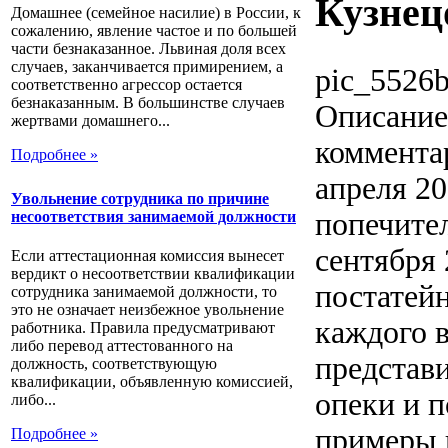
Кузнец
Домашнее (семейное насилие) в России, к
сожалению, явление частое и по большей
части безнаказанное. Львиная доля всех
случаев, заканчивается примирением, а
pic_5526b
соответственно агрессор остается
безнаказанным. В большинстве случаев
Описание
жертвами домашнего...
коммента
Подробнее »
апреля 20
Увольнение сотрудника по причине
попечител
несоответствия занимаемой должности
сентября 
Если аттестационная комиссия вынесет
вердикт о несоответствии квалификации
постатей
сотрудника занимаемой должности, то
это не означает неизбежное увольнение
каждого в
работника. Правила предусматривают
либо перевод аттестованного на
представ
должность, соответствующую
квалификации, объявленную комиссией,
опеки и п
либо...
примеры 
Подробнее »