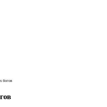
х богов
гов