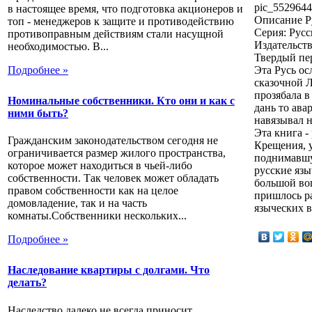
pic_5529644
в настоящее время, что подготовка акционеров и
Описание
Р
топ - менеджеров к защите и противодействию
Серия: Русс
противоправным действиям стали насущной
Издательств
необходимостью. В...
Твердый пер
Подробнее »
Эта Русь ос
сказочной 
прозябала в
Номинальные собственники. Кто они и как с
дань то ава
ними быть?
навязывал н
Эта книга -
Гражданским законодательством сегодня не
Крещения, у
ограничивается размер жилого пространства,
поднимавшую
которое может находиться в чьей-либо
русские язы
собственности. Так человек может обладать
большой воп
правом собственности как на целое
пришлось ра
домовладение, так и на часть
языческих в
комнаты.Собственники нескольких...
Подробнее »
Наследование квартиры с долгами. Что
делать?
Наследство далеко не всегда приносит