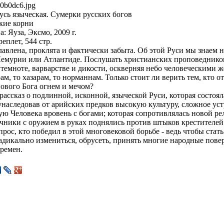
0b0dc6.jpg
усь языческая. Сумерки русских богов
кие корни
а: Яуза, Эксмо, 2009 г.
еплет, 544 стр.
лавлена, проклята и фактически забыта. Об этой Руси мы знаем 
Лемурии или Атлантиде. Послушать христианских проповедников
 темноте, варварстве и дикости, оскверняя небо человеческими
рам, то хазарам, то норманнам. Только стоит ли верить тем, кто о
ового Бога огнем и мечом?
 рассказ о подлинной, исконной, языческой Руси, которая состоял
наследовав от арийских предков высокую культуру, сложное ус
 Человека вровень с богами; которая сопротивлялась новой рел
чники с оружием в руках поднялись против штыков крестителей 
рос, кто победил в этой многовековой борьбе - ведь чтобы стать
дикально измениться, обрусеть, принять многие народные повер
ремен.