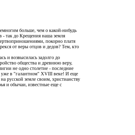
немногим больше, чем о какой-нибудь
 - так до Крещения наша земля
 жертвоприношениями, покорно платя
трекся от веры отцов и дедов? Тем, кто
ась и возвысилась задолго до
тройство общества и древнюю веру,
игии не одно столетие - последние
уже в "галантном" XVIII веке! И еще
 на русской земле своим, христианству
ья и обычаи, известные еще с