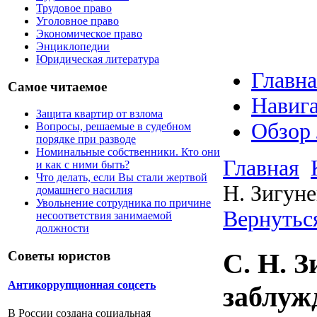
Трудовое право
Уголовное право
Экономическое право
Энциклопедии
Юридическая литература
Главна
Самое читаемое
Навига
Защита квартир от взлома
Обзор
Вопросы, решаемые в судебном
порядке при разводе
Номинальные собственники. Кто они
Главная
и как с ними быть?
Что делать, если Вы стали жертвой
Н. Зигун
домашнего насилия
Увольнение сотрудника по причине
Вернуться
несоответствия занимаемой
должности
С. Н. 
Советы юристов
Антикоррупционная соцсеть
заблуж
В России создана социальная