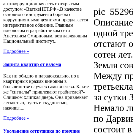
антикоррупционная сеть с открытым
доступом «ВзяткеНЕТ.РФ».В качестве
pic_55296
основного инструмента борьбы с
коррупционными деяниями предлагается
Описание
интерактивное общение. Главным
идеологом и разработчиком сети
одной тре
Анатолием Смирновым, возглавляющим
Национальный институт...
отстают 
Подробнее »
сотен лет
Земля сов
Защита квартир от взлома
Между пр
Как ни обидно и парадоксально, но в
квартирных кражах виновны в
третьекла
большинстве случаев сами хозяева. Какие
же "сигналы" привлекают грабителей?-
за сутки 
Слишком хлипкая дверь. Она привлекает
легкостью, пусть и скудностью,
Немало л
наживы....
по Дарви
Подробнее »
состоит в
Увольнение сотрудника по причине