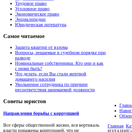
Трудовое право
Уголовное право
Экономическое право
Энциклопедии
Юридическая литература
Самое читаемое
Защита квартир от взлома
Вопросы, решаемые в судебном порядке при
разводе
Номинальные собственники. Кто они и как
с ними быть?
Что делать, если Вы стали жертвой
домашнего насилия
Увольнение сотрудника по причине
несоответствия занимаемой должности
Советы юристов
Главн
Навиг
Направления борьбы с коррупцией
Обзор
Все сферы общественной жизни, вся вертикаль
Главная
Ка
власти поражены коррупцией, что не
ИЗДАНИЕ)