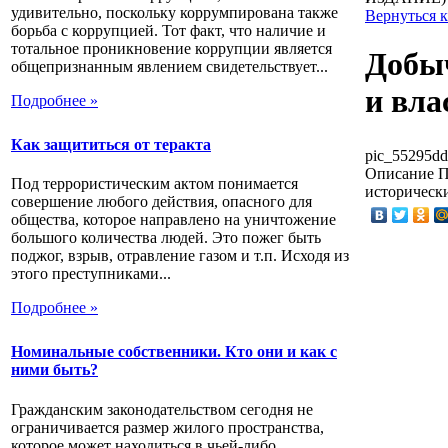
удивительно, поскольку коррумпирована также
Вернуться 
борьба с коррупцией. Тот факт, что наличие и
тотальное проникновение коррупции является
Добыч
общепризнанным явлением свидетельствует...
и вл
Подробнее »
Как защититься от теракта
pic_55295dd
Описание
П
Под террористическим актом понимается
историческ
совершение любого действия, опасного для
общества, которое направлено на уничтожение
большого количества людей. Это пожег быть
поджог, взрыв, отравление газом и т.п. Исходя из
этого преступниками...
Подробнее »
Номинальные собственники. Кто они и как с
ними быть?
Гражданским законодательством сегодня не
ограничивается размер жилого пространства,
которое может находиться в чьей-либо