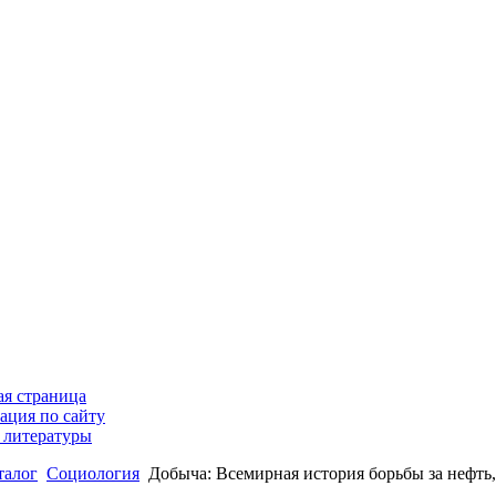
ая страница
ация по сайту
 литературы
талог
Социология
Добыча: Всемирная история борьбы за нефт