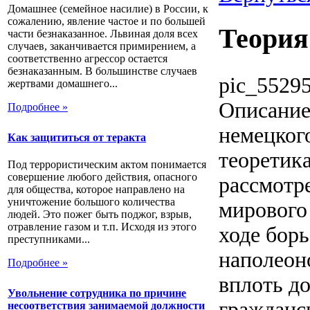
Домашнее (семейное насилие) в России, к
сожалению, явление частое и по большей
Теория
части безнаказанное. Львиная доля всех
случаев, заканчивается примирением, а
соответственно агрессор остается
безнаказанным. В большинстве случаев
pic_55295
жертвами домашнего...
Описани
Подробнее »
немецког
Как защититься от теракта
теоретик
Под террористическим актом понимается
совершение любого действия, опасного
рассмотр
для общества, которое направлено на
уничтожение большого количества
мирового 
людей. Это пожег быть поджог, взрыв,
отравление газом и т.п. Исходя из этого
ходе бор
преступниками...
наполеоно
Подробнее »
вплоть до
Увольнение сотрудника по причине
гражданс
несоответствия занимаемой должности