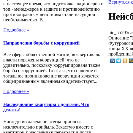
Вернуться 
в настоящее время, что подготовка акционеров и
топ - менеджеров к защите и противодействию
Нейсб
противоправным действиям стали насущной
необходимостью. В...
Подробнее »
pic_55295ea
Описание
"
Направления борьбы с коррупцией
Футурологич
конца XX ве
пройденный
Все сферы общественной жизни, вся вертикаль
власти поражены коррупцией, что не
удивительно, поскольку коррумпирована также
борьба с коррупцией. Тот факт, что наличие и
тотальное проникновение коррупции является
общепризнанным явлением свидетельствует...
Подробнее »
Наследование квартиры с долгами. Что
делать?
Наследство далеко не всегда приносит
исключительно прибыль. Зачастую вместе с
квартирой к наследнику переходят и долги