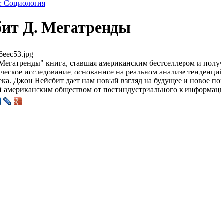
к: Социология
ит Д. Мегатренды
6eec53.jpg
Мегатренды" книга, ставшая американским бестселлером и пол
еское исследование, основанное на реальном анализе тенденци
ка. Джон Нейсбит дает нам новый взгляд на будущее и новое по
 американским обществом от постиндустриального к информац