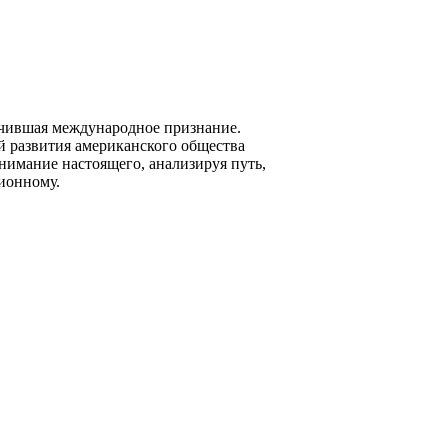
учившая международное признание.
й развития американского общества
нимание настоящего, анализируя путь,
ионному.