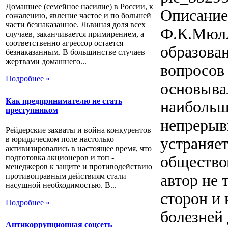
Домашнее (семейное насилие) в России, к
Описание
сожалению, явление частое и по большей
части безнаказанное. Львиная доля всех
Ф.К.Мюлл
случаев, заканчивается примирением, а
соответственно агрессор остается
образова
безнаказанным. В большинстве случаев
жертвами домашнего...
вопросов
Подробнее »
основыва
Как предпринимателю не стать
наибольш
преступником
непрерыв
Рейдерские захваты и война конкурентов
устраняе
в юридическом поле настолько
активизировались в настоящее время, что
общество
подготовка акционеров и топ -
менеджеров к защите и противодействию
автор не 
противоправным действиям стали
насущной необходимостью. В...
сторон и 
Подробнее »
болезней
Антикоррупционная соцсеть