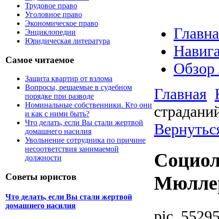
Трудовое право
Уголовное право
Экономическое право
Главна
Энциклопедии
Юридическая литература
Навига
Самое читаемое
Обзор
Защита квартир от взлома
Вопросы, решаемые в судебном
Главная
порядке при разводе
Номинальные собственники. Кто они
страдани
и как с ними быть?
Что делать, если Вы стали жертвой
Вернутьс
домашнего насилия
Увольнение сотрудника по причине
несоответствия занимаемой
Социол
должности
Советы юристов
Мюлле
Что делать, если Вы стали жертвой
домашнего насилия
pic_55295