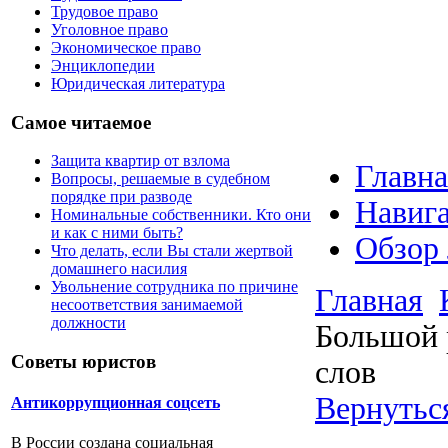
Трудовое право
Уголовное право
Экономическое право
Энциклопедии
Юридическая литература
Самое читаемое
Защита квартир от взлома
Главна
Вопросы, решаемые в судебном
порядке при разводе
Навига
Номинальные собственники. Кто они
и как с ними быть?
Обзор
Что делать, если Вы стали жертвой
домашнего насилия
Увольнение сотрудника по причине
Главная
несоответствия занимаемой
должности
Большой 
Советы юристов
слов
Вернутьс
Антикоррупционная соцсеть
В России создана социальная