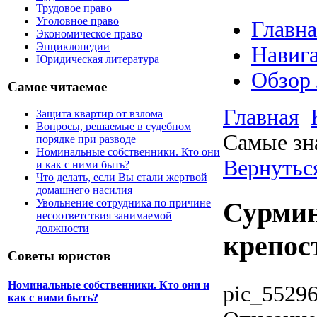
Трудовое право
Уголовное право
Главна
Экономическое право
Энциклопедии
Навига
Юридическая литература
Обзор
Самое читаемое
Главная
Защита квартир от взлома
Вопросы, решаемые в судебном
Самые зн
порядке при разводе
Номинальные собственники. Кто они
Вернутьс
и как с ними быть?
Что делать, если Вы стали жертвой
домашнего насилия
Увольнение сотрудника по причине
Сурмин
несоответствия занимаемой
должности
крепос
Советы юристов
Номинальные собственники. Кто они и
pic_55296
как с ними быть?