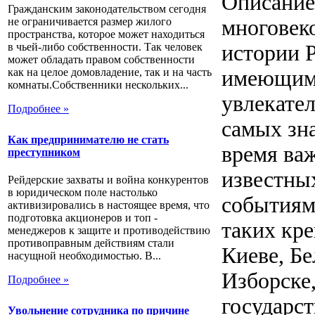
Описание
Гражданским законодательством сегодня
не ограничивается размер жилого
многовек
пространства, которое может находиться
в чьей-либо собственности. Так человек
истории 
может обладать правом собственности
как на целое домовладение, так и на часть
имеющимс
комнаты.Собственники нескольких...
увлекател
Подробнее »
самых зн
Как предпринимателю не стать
время ва
преступником
известны
Рейдерские захваты и война конкурентов
в юридическом поле настолько
событиями
активизировались в настоящее время, что
подготовка акционеров и топ -
таких кре
менеджеров к защите и противодействию
противоправным действиям стали
Киеве, Бе
насущной необходимостью. В...
Изборске,
Подробнее »
государс
Увольнение сотрудника по причине