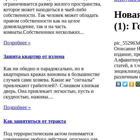
ограничивается размер жилого пространства,
которое может находиться в чьей-либо
Новая
собственности. Так человек может обладать
правом собственности как на целое
(1): 
домовладение, так и на часть
комнаты.Собственники нескольких...
Подробнее »
pic_552963d
Описание
Н
издание, п
Защита квартир от взлома
Алфавитную 
статей, в т
Как ни обидно и парадоксально, но в
энциклопеди
квартирных кражах виновны в большинстве
различным о
случаев сами хозяева. Какие же "сигналы"
привлекают грабителей?- Слишком хлипкая
дверь. Она привлекает легкостью, пусть и
скудностью, наживы....
Подробнее »
Как защититься от теракта
Под террористическим актом понимается
совершение любого действия, опасного для