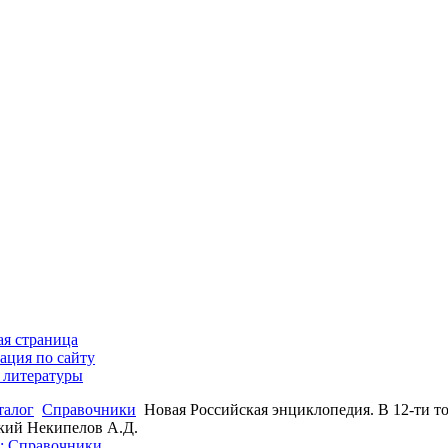
ая страница
ация по сайту
 литературы
талог
Справочники
Новая Российская энциклопедия. В 12-ти том
ий Некипелов А.Д.
к: Справочники