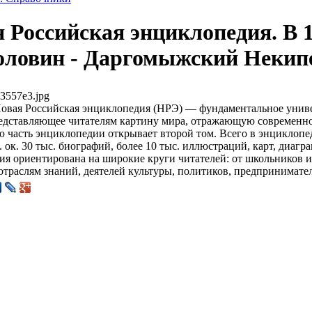
 Российская энциклопедия. В 1
Головин - Даргомыжский Некип
3557e3.jpg
овая Российская энциклопедия (НРЭ) — фундаментальное унив
редставляющее читателям картину мира, отражающую современно
часть энциклопедии открывает второй том. Всего в энциклопед
.ч. ок. 30 тыс. биографий, более 10 тыс. иллюстраций, карт, диаг
я ориентирована на широкие круги читателей: от школьников и
траслям знаний, деятелей культуры, политиков, предпринимате