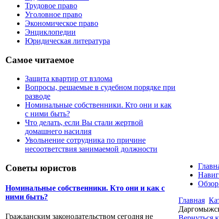
Трудовое право
Уголовное право
Экономическое право
Энциклопедии
Юридическая литература
Самое читаемое
Защита квартир от взлома
Вопросы, решаемые в судебном порядке при
разводе
Номинальные собственники. Кто они и как
с ними быть?
Что делать, если Вы стали жертвой
домашнего насилия
Увольнение сотрудника по причине
несоответствия занимаемой должности
Главн
Советы юристов
Навиг
Обзор
Номинальные собственники. Кто они и как с
ними быть?
Главная
Ка
Даргомыжск
Гражданским законодательством сегодня не
Вернуться 