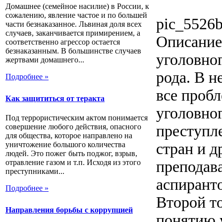
Домашнее (семейное насилие) в России, к
сожалению, явление частое и по большей
pic_5526b
части безнаказанное. Львиная доля всех
случаев, заканчивается примирением, а
Описание
соответственно агрессор остается
безнаказанным. В большинстве случаев
уголовног
жертвами домашнего...
рода. В н
Подробнее »
все проб
Как защититься от теракта
уголовно
Под террористическим актом понимается
преступл
совершение любого действия, опасного
для общества, которое направлено на
стран и д
уничтожение большого количества
людей. Это пожег быть поджог, взрыв,
преподава
отравление газом и т.п. Исходя из этого
преступниками...
аспиранто
Подробнее »
Второй т
Направления борьбы с коррупцией
понятию у