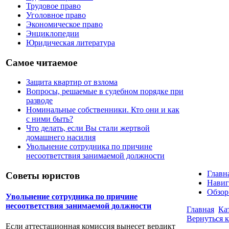
Трудовое право
Уголовное право
Экономическое право
Энциклопедии
Юридическая литература
Самое читаемое
Защита квартир от взлома
Вопросы, решаемые в судебном порядке при
разводе
Номинальные собственники. Кто они и как
с ними быть?
Что делать, если Вы стали жертвой
домашнего насилия
Увольнение сотрудника по причине
несоответствия занимаемой должности
Главн
Советы юристов
Навиг
Обзор
Увольнение сотрудника по причине
несоответствия занимаемой должности
Главная
Ка
Вернуться к
Если аттестационная комиссия вынесет вердикт