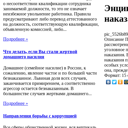
о несоответствии квалификации сотрудника
Энцик
занимаемой должности, то это не означает
неизбежное увольнение работника. Правила
нака
предусматривают либо перевод аттестованного
на должность, соответствующую квалификации,
объявленную комиссией, либо...
pic_5526b89
Подробнее »
Описание
П
рассмотрен
уголовное 
Что делать, если Вы стали жертвой
наказания. 
домашнего насилия
наказания 
особых усло
Домашнее (семейное насилие) в России, к
она, прежде
сожалению, явление частое и по большей части
Формат: 15 
безнаказанное. Львиная доля всех случаев,
заканчивается примирением, а соответственно
агрессор остается безнаказанным. В
большинстве случаев жертвами домашнего...
Подробнее »
Направления борьбы с коррупцией
Все сферы общественной жизни, вся вертикаль