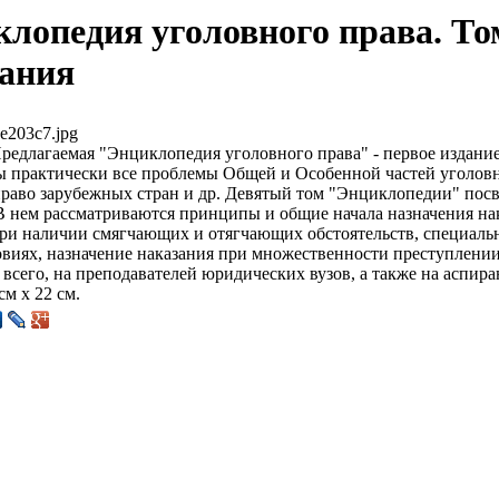
лопедия уголовного права. То
зания
e203c7.jpg
редлагаемая "Энциклопедия уголовного права" - первое издание
ы практически все проблемы Общей и Особенной частей уголов
право зарубежных стран и др. Девятый том "Энциклопедии" пос
В нем рассматриваются принципы и общие начала назначения на
при наличии смягчающих и отягчающих обстоятельств, специаль
виях, назначение наказания при множественности преступлении
 всего, на преподавателей юридических вузов, а также на аспир
см х 22 см.