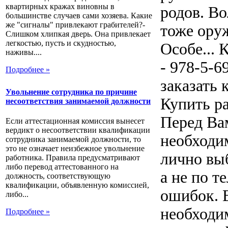
квартирных кражах виновны в
родов. Во
большинстве случаев сами хозяева. Какие
же "сигналы" привлекают грабителей?-
тоже оруж
Слишком хлипкая дверь. Она привлекает
легкостью, пусть и скудностью,
Особе... 
наживы....
- 978-5-6
Подробнее »
заказать
Увольнение сотрудника по причине
Купить р
несоответствия занимаемой должности
Перед Ва
Если аттестационная комиссия вынесет
вердикт о несоответствии квалификации
необходи
сотрудника занимаемой должности, то
это не означает неизбежное увольнение
лично выб
работника. Правила предусматривают
либо перевод аттестованного на
а не по 
должность, соответствующую
квалификации, объявленную комиссией,
ошибок. В
либо...
необходи
Подробнее »