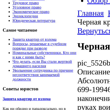
Обзор
Трудовое право
Уголовное право
Главная
Экономическое право
Энциклопедии
Черная к
Юридическая литература
Вернутьс
Самое читаемое
Защита квартир от взлома
Черная
Вопросы, решаемые в судебном
порядке при разводе
Номинальные собственники. Кто они
и как с ними быть?
pic_5526b
Что делать, если Вы стали жертвой
домашнего насилия
Описание
Увольнение сотрудника по причине
несоответствия занимаемой
Абсолютна
должности
699-1994
Советы юристов
наконечн
Защита квартир от взлома
руках вои
Как ни обидно и парадоксально, но в