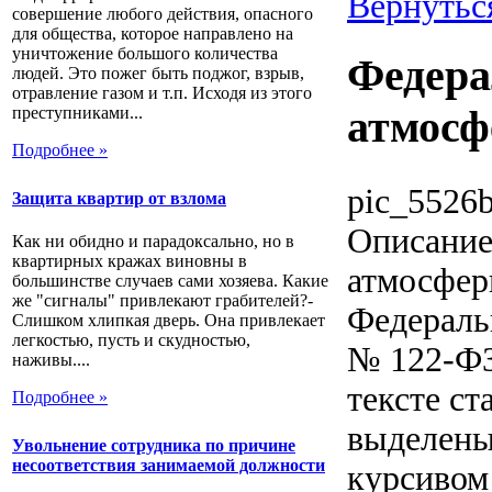
Вернутьс
совершение любого действия, опасного
для общества, которое направлено на
уничтожение большого количества
Федера
людей. Это пожег быть поджог, взрыв,
отравление газом и т.п. Исходя из этого
атмосф
преступниками...
Подробнее »
pic_5526b
Защита квартир от взлома
Описани
Как ни обидно и парадоксально, но в
квартирных кражах виновны в
атмосфер
большинстве случаев сами хозяева. Какие
же "сигналы" привлекают грабителей?-
Федеральн
Слишком хлипкая дверь. Она привлекает
легкостью, пусть и скудностью,
№ 122-ФЗ,
наживы....
тексте ст
Подробнее »
выделены
Увольнение сотрудника по причине
несоответствия занимаемой должности
курсивом